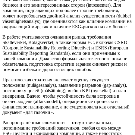
бизнеса и его заинтересованных сторон (intressenter). Для
компаний, подпадающих под более строгие требования,
может потребоваться двойной анализ существенности (dubbel
väsentlighetsanalys), где оцениваются как влияние компании на
окружающий мир, так и влияние ESG-рисков на сам бизнес.
В работе учитываются ожидания рынка, требования
Skatteverket, Bolagsverket, а также нормы ЕС, включая CSRD
(Corporate Sustainability Reporting Directive) и ESRS (European
Sustainability Reporting Standards), если они применимы к
вашей компании. Даже если формальная отчетность пока не
обязательна, подготовка стратегии заранее снижает риски и
помогает избежать дорогостоящих ошибок.
Практическая стратегия включает оценку текущего
положения (nulägesanalys), выявление разрывов (gap-analys),
постановку целей (målsättning), выбор KPI (nyckeltal) и план
внедрения. Важно, чтобы устойчивость была встроена в
бизнес-модель (affärsmodell), операционные процессы и
финансовое планирование, а не существовала как отдельный
документ «для галочки».
Распространённые сложности — отсутствие данных,
непонимание требований заказчиков, слабая связь между
ESG-целями и экономикой компании, а также недостаток