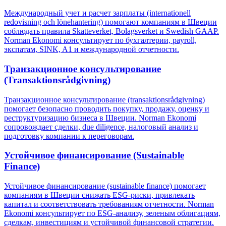
Международный учет и расчет зарплаты (internationell
redovisning och lönehantering) помогают компаниям в Швеции
соблюдать правила Skatteverket, Bolagsverket и Swedish GAAP.
Norman Ekonomi консультирует по бухгалтерии, payroll,
экспатам, SINK, A1 и международной отчетности.
Транзакционное консультирование
(Transaktionsrådgivning)
Транзакционное консультирование (transaktionsrådgivning)
помогает безопасно проводить покупку, продажу, оценку и
реструктуризацию бизнеса в Швеции. Norman Ekonomi
сопровождает сделки, due diligence, налоговый анализ и
подготовку компании к переговорам.
Устойчивое финансирование (Sustainable
Finance)
Устойчивое финансирование (sustainable finance) помогает
компаниям в Швеции снижать ESG-риски, привлекать
капитал и соответствовать требованиям отчетности. Norman
Ekonomi консультирует по ESG-анализу, зеленым облигациям,
сделкам, инвестициям и устойчивой финансовой стратегии.