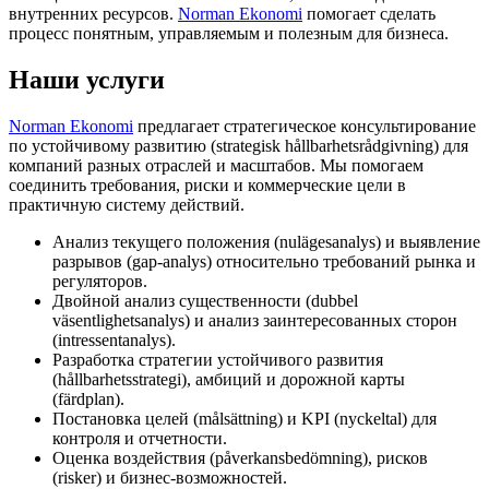
внутренних ресурсов.
Norman Ekonomi
помогает сделать
процесс понятным, управляемым и полезным для бизнеса.
Наши услуги
Norman Ekonomi
предлагает стратегическое консультирование
по устойчивому развитию (strategisk hållbarhetsrådgivning) для
компаний разных отраслей и масштабов. Мы помогаем
соединить требования, риски и коммерческие цели в
практичную систему действий.
Анализ текущего положения (nulägesanalys) и выявление
разрывов (gap-analys) относительно требований рынка и
регуляторов.
Двойной анализ существенности (dubbel
väsentlighetsanalys) и анализ заинтересованных сторон
(intressentanalys).
Разработка стратегии устойчивого развития
(hållbarhetsstrategi), амбиций и дорожной карты
(färdplan).
Постановка целей (målsättning) и KPI (nyckeltal) для
контроля и отчетности.
Оценка воздействия (påverkansbedömning), рисков
(risker) и бизнес-возможностей.