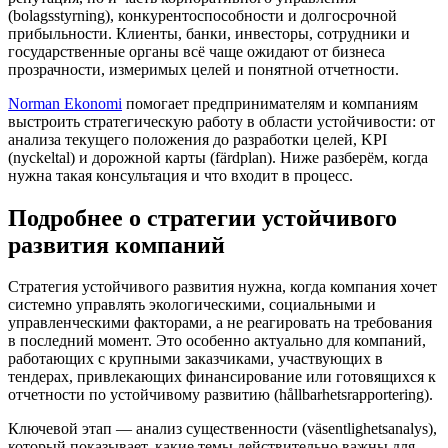
(bolagsstyrning), конкурентоспособности и долгосрочной
прибыльности. Клиенты, банки, инвесторы, сотрудники и
государственные органы всё чаще ожидают от бизнеса
прозрачности, измеримых целей и понятной отчетности.
Norman Ekonomi
помогает предпринимателям и компаниям
выстроить стратегическую работу в области устойчивости: от
анализа текущего положения до разработки целей, KPI
(nyckeltal) и дорожной карты (färdplan). Ниже разберём, когда
нужна такая консультация и что входит в процесс.
Подробнее о стратегии устойчивого
развития компаний
Стратегия устойчивого развития нужна, когда компания хочет
системно управлять экологическими, социальными и
управленческими факторами, а не реагировать на требования
в последний момент. Это особенно актуально для компаний,
работающих с крупными заказчиками, участвующих в
тендерах, привлекающих финансирование или готовящихся к
отчетности по устойчивому развитию (hållbarhetsrapportering).
Ключевой этап — анализ существенности (väsentlighetsanalys),
который показывает, какие темы действительно важны для