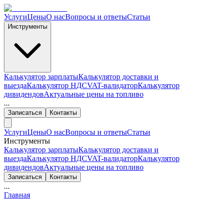
Услуги
Цены
О нас
Вопросы и ответы
Статьи
Инструменты
Калькулятор зарплаты
Калькулятор доставки и
выезда
Калькулятор НДС
VAT-валидатор
Калькулятор
дивидендов
Актуальные цены на топливо
...
Записаться
Контакты
Услуги
Цены
О нас
Вопросы и ответы
Статьи
Инструменты
Калькулятор зарплаты
Калькулятор доставки и
выезда
Калькулятор НДС
VAT-валидатор
Калькулятор
дивидендов
Актуальные цены на топливо
Записаться
Контакты
...
Главная